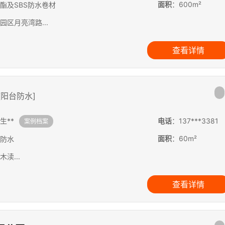
面积
：600m²
酯及SBS防水卷材
园区月亮湾路...
查看详情
[阳台防水]
生**
电话
：137***3381
案例档案
面积
：60m²
防水
渎...
查看详情