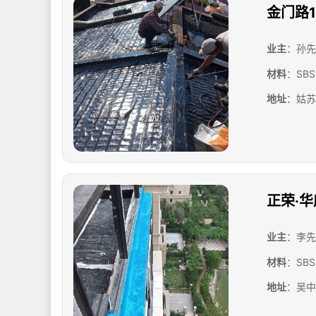
金门路1
业主
：孙先
材料
：SB
地址
：姑苏
正荣·
业主
：李先
材料
：SB
地址
：吴中