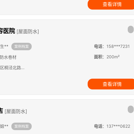
查看详情
容医院
[屋面防水]
生**
电话
：158***7231
案例档案
面积
：200m²
S防水卷材
区桐泾北路...
查看详情
店
[屋面防水]
姐**
电话
：137***0622
案例档案