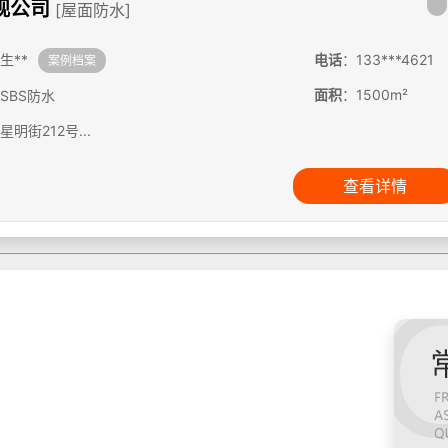
观公司
[屋面防水]
生**
电话
：133***4621
案例档案
面积
：1500m²
SBS防水
明街212号...
查看详情