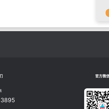
们
官方微
线
83895