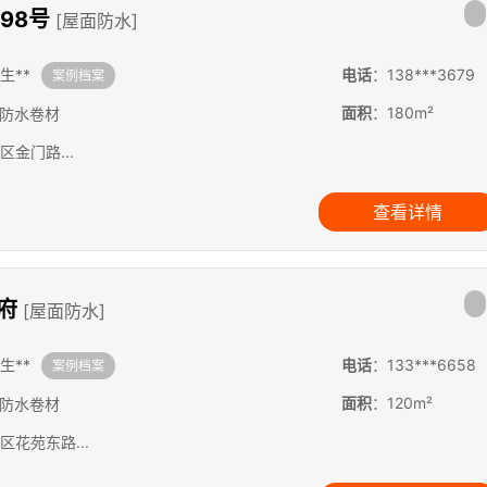
98号
[屋面防水]
生**
电话
：138***3679
案例档案
面积
：180m²
S防水卷材
区金门路...
查看详情
华府
[屋面防水]
生**
电话
：133***6658
案例档案
面积
：120m²
S防水卷材
区花苑东路...