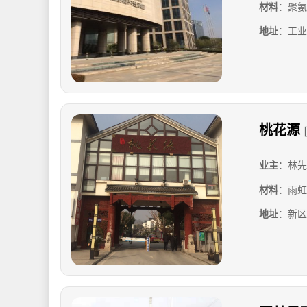
材料
：聚氨
地址
：工业
桃花源
业主
：林先
材料
：雨虹
地址
：新区木